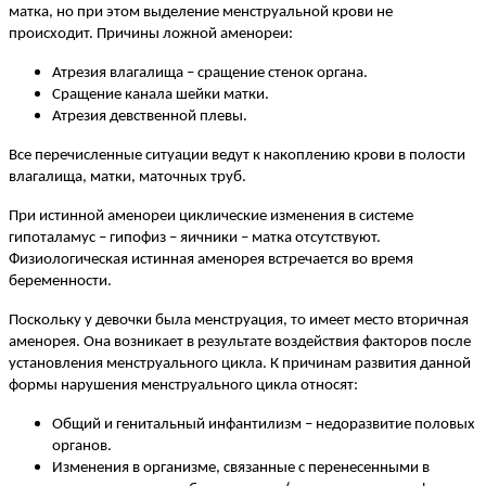
матка, но при этом выделение менструальной крови не
происходит. Причины ложной аменореи:
Атрезия влагалища – сращение стенок органа.
Сращение канала шейки матки.
Атрезия девственной плевы.
Все перечисленные ситуации ведут к накоплению крови в полости
влагалища, матки, маточных труб.
При истинной аменореи циклические изменения в системе
гипоталамус – гипофиз – яичники – матка отсутствуют.
Физиологическая истинная аменорея встречается во время
беременности.
Поскольку у девочки была менструация, то имеет место вторичная
аменорея. Она возникает в результате воздействия факторов после
установления менструального цикла. К причинам развития данной
формы нарушения менструального цикла относят:
Общий и генитальный инфантилизм – недоразвитие половых
органов.
Изменения в организме, связанные с перенесенными в